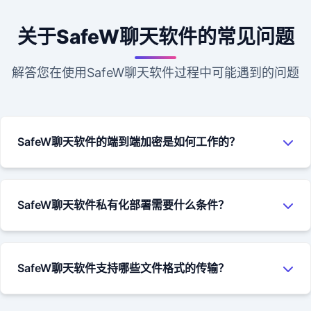
关于SafeW聊天软件的常见问题
解答您在使用SafeW聊天软件过程中可能遇到的问题
SafeW聊天软件的端到端加密是如何工作的？
SafeW聊天软件使用MTProto协议实现端到端加密。当您发送
聊天消息时，消息在您的设备上被加密，然后以加密形式发送
SafeW聊天软件私有化部署需要什么条件？
到服务器，再由服务器转发给接收方。只有接收方的设备能够
解密并读取消息内容，即使是SafeW服务器也无法访问消息的
SafeW聊天软件的私有化部署需要企业拥有自己的服务器资
明文内容。
源，支持Linux、Windows等主流操作系统。我们的技术团队会
SafeW聊天软件支持哪些文件格式的传输？
提供详细的部署文档和技术支持，帮助企业快速完成聊天软件
的部署和配置。具体要求可以咨询我们的销售团队获取详细信
SafeW聊天软件支持几乎所有常见的文件格式，包括文档、图
息。