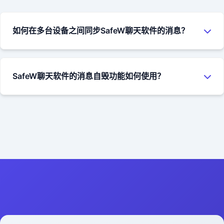
片、视频、音频、压缩包等。对于私有化部署的企业用户，文
件大小没有限制；对于公共服务用户，目前支持最大10GB的单
如何在多台设备之间同步SafeW聊天软件的消息？
个文件传输。
SafeW聊天软件支持多端消息同步功能。只需在不同设备上使
用相同的账号登录，聊天消息会自动同步到所有设备上。对于
SafeW聊天软件的消息自毁功能如何使用？
私有化部署的用户，可以通过配置服务器参数来控制同步的策
略和保留时间。
在SafeW聊天软件中发送消息时，您可以点击消息输入框旁边
的计时器图标，选择消息的自毁时间（从5秒到7天不等）。当
接收方阅读消息后，计时器开始倒计时，倒计时结束后，消息
会自动从双方的设备上删除，无法恢复。